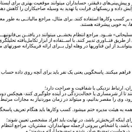
و پیش‌بینی‌های دقیقتر، حسابداران میتوانند موقعیت بهتری برای ایست
زایش داده و ریسکهای قرابت یا تهدید به وسیله صاحبکاران را کاهش دهد
بر کسب وکارها استفاده کنند. برای مثال، مراجع مالیاتــی به طور معمو
ا، به خوبی پیشرفته هستند.
لیحاتی» شــود. مراجع انتظام بخشــی میتوانند در یافتــن بی‌قانونیهــا
تری از طریق فنــاوری تدبیر کنند. با اســتفاده از ابزار تکامل‌یافته ت
ننــد از این فناوریها در وهله اول بــرای ارائه فریبکارانه صورتهای ما
اهم میکنند. پاسخگویی یعنی یک نفر باید برای آنچه روی داده حساب پس
ران، ارتباط نزدیکی با شفافیت و صراحت دارد؛
کنند تا از شرمساری یا خجالت‌زدگی در آینده جلوگیری کنند- هیچکس دوست
، وی را مقصر بدانیم، و میتواند در زمان موردنیاز به مجازات مرتبط 
ه به هیئت مدیره ختم میشود. کسب وکارها باید هنگام تعریف پاسخگوی
ینکه اثربخش‌تر باشد، در نهایت باید افراد مشخصی تعیین شوند؛
یت باشد، یا اشخاص بیرونی ازجمله سهامداران، مشتریان، مراجع انتظام 
ق درخواست توضیح صادر شده و توضیحها ارائه میشوند؛ و