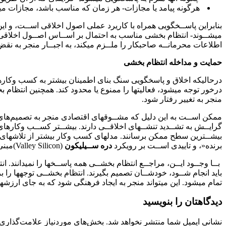
هرگونه پیامد یا مجازات- هر زمان که مناسب باشد، مجازات میتوا
بنابراین پاســخگویی همراه با کاریرد عملی اصول اخلاقی اســت، و این د
میشــوند- انتظام بخشی مناسب به‌ احتمال بر اســاس اصــول اخلاقی و 
اطلاعات محرمانــه صاحبکار را ملــزم میکند، به اجبــار منجر به ن
حمایت و مداخله انتظام بخشی
درحالیکه اخلاق و پاسخگویی سنگ بنای اطمینان بیشتر به کسب وکارها
درخور توجه میشود، فعالیتها را ممنوع یا محدود کند. همچنین انتظام 
منجر به تغییر رفتار شود.
ممکن اســت به این دلیل که مشــوقهای اقتصادی منجر به تصمیم‌های م
گرایــش به تشــدید تنشــهای اخلاقــی دارند. بیشــتر کســب وکارهای ا
بیشــترین سطح ممکن برسانند. مدلهای کسب وکار بیشتر از تلاشهای ش
برنده«، و تاییدی اســت بر رویکرد
دره ســیلیکون
(Valley Silicon)مبنی بــر تجربه کردن اشیا، شکستن اشیا و درست کردن اشیا با سرعت.
بــا وجــود ایــن، مراجــع انتظام بخشــی همه پاســخها را نمیدانند.
باید انجام شــود، خودشــان تصمیم بگیرند. انتظام بخشــی توجهها را
تمام میشود. این میتواند منجر به ایجاد فرهنگی شود که به جای ارزشهای 
دیدگاهتان را بنویسید
نشانی ایمیل شما منتشر نخواهد شد.
بخش‌های موردنیاز علامت‌گذاری 