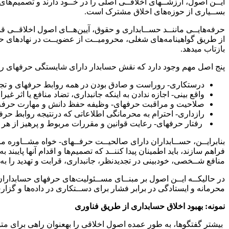
ایــن اصول، ارزشــهای اخلاقــی اصلی را در خــود دارند و تصمیم‌ها
بســیاری از حوزه‌های اخلاق مشترک است.
حرفه‌هایــی ماننــد حســابداری و حقوق، آیین‌هــای اصول اخلاقــی قد
از طریق گواهینامه‌های شغلی، محرومیــت از عضویــت در نهادهای حرفـ
بازتاب میدهد.
پنج اصل مهم وجود دارد که نقش حسابدار دارای شایستگی حرفهای را
درستکاری- روراست و صادق بودن در همه روابط حرفهای و تج
واقع بینی- اجازه ندادن به اینکه جانبداری، تضاد منافع یا اثر غی
صلاحیت و مراقبت حرفهای- وظیفه حفظ دانش و مهارت حرفه‌ا
رازداری- احترام به محرمانگی اطلاعاتی که درنتیجه روابط حرف
رفتار حرفهای- رعایت قوانین و مقررات مربوط و پرهیز از هر اق
بنابرایــن، حســابداران دارای صالحیــت حرفــهای- خواه مشــاوره ما
فراهم سازند، باید اطمینان پیدا کننــد که تصمیم‌ها و اقدام آنها پایبن
منافع شــخصی، خودبینی در تجدیدنظر، جانبداری، قرابت و تهدید را ب
در حالیکــه ایــن اصول بر مبنــای مســئولیت‌های حرفهای حسابداران
محرمانه و ایستادگی در برابر فشار برای دســتکاری در داده‌ها و گزا
نمونه: بهبود اخلاق حسابداری از طریق فناوری
بیشتر گفتگوها، به طور عمده اصول اخلاقی را بهعنوان راهی برای متو