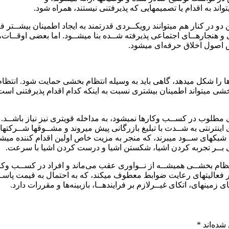
ند به اقدام یا تصمیمهایی که پذیرفتنی نیستند، همراه شود.
و در کنار هم میتوانند رویکــردی قدرتمند به ایجاد اطمینان بیشــتر فر
هنجارهــای اجتماعی پذیرفته شــده بنا میشــود. اما بعضی اوقــات، می
قض اصول اخلاق حرفه‌ای میشود.
 را شکل میدهد، گاهی باید به وسیله انتظام بخشی حمایت شود. انتظا
بخشی میتواند اطمینان بیشتری نسبت به اینکه کدام اقدام پذیرفتنی است 
طلوب در کســب وکارها نمیشود، به مداخله قویتری نیز نیاز باشــد. بر
ینترنتی به شــدت با تبلیغ بازرگانی پیش میروند و مشــوقها شــرکتها را 
بکهای ســود میبرند، که منجر به مزیت خاص اولین اقدام کننده میشـ
 انتظام بخشــی همیشــه از نــواوری عقب می‌ماند و افراد در کســب وکا
 بر فعالیتهای رعایت ضوابط معطوف میکند، که به احتمال به قیمت پاســ
زمینهای، اتکای غیــرلازم بر فرایندهــا، بازبینه‌ها و مقررات دارد.
شده‌اند
*