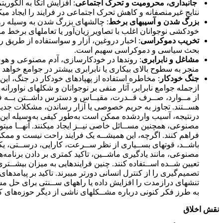
جانبداری، محرومیت و تحرک اجتماعی
: افزایش اتکا به الگوری
نتایج غیرمنصفانه و کاهش تحرک اجتماعی در فرایند را ایجاد میک
بزرگ شدن و آسیبهای برخط
: چالشهای بزرگ‌ شدن به‌ وسیله ر
خودکشی نوجوانان اغلب با تصاویر زیان‌آور یا تعاملهای برخط م
تخریب دموکراسی
: اخبار دروغین، آزار و سواستفاده از طریق 
بحث سیاسی و دموکراسی سهیم است.
مشاغل و نابرابری
: روندها در خودکارسازی، آدم مصنوعی و هوش 
منجر به سطوح بالای بیکاری یا نابرابری بیشتر در جوامع خواهد 
جنگ خودکار
: مخاطره استفاده از پهپادهای خودکار در جنگ، این 
ازجمله جوامع نابرابر، آثار منفی بر نوجوانان و شکلهای نواورا
از مــوارد، صــرف قــدرت، مقیــاس و دسترس‌ داشــتن بــه فنا
هســتند. تجاوز به حریم خصوصی یا آزار رساندن، مشکلات جدیدی ن
درنتیجه، آسیب واردشده ممکن است به‌طور کیفی به‌وسیله این فنا
مصنوعی، همچنین مســائل خاصی نیــز ایجاد میکنند. آنهــا میتو
فراهم کنند. اگرچه، این همیشــه یک فرایند راحت نیست و ممکن 
باشــد، قوتهای بســیاری از نظر ســرعت، کارایی، درســتی، ی
مصنوعی، مانند یادگیری ماشــین، تاکید کمتری بر دادن برنامه‌ها بـ
تعیین‌ شــده اســتفاده کنند. چنین فرایندهایی به‌ میزان بیشـ
تصمیم‌گیری را از کنترل انسانی دورتر میبرند. تاکید بر پیامده
تنشهای درازمدت را افزایش داده یا راههای ســنتی برای حل مســا
به طرز فکر کنونی درباره مشــکلهای ناشی از دیگر حوزه‌های ک
نقش اخلاق