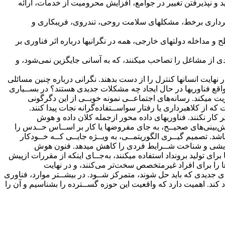
لید و نپذیرفتن تغییر در جوامع، افزایش محرومیت از خدمات، ارائه
اهبرداری برخط، مشکلهای سلامت روحی، تندروی، فریبکاری و
و مداخله دولتهای خارجی، همه در نگرانیها درباره اثر فناوری بر
ی از مشاغل را تصاحب میکنند، که به‌ آسانی جایگزین نمی‌شود، و
 نهایت انسانها کنترل را از دست بدهند. نگرانی درباره چنین مسائلی
‌ واقع فناوریها در حال ایجاد چه مشکلات جدیدی هستند؟ در بســیاری
یت میکند. رسانه‌های اجتماعــی نمونه خوبــی از این دگرگونی
 از کلاهبرداری یا رفتار سواســتفاده‌گرانه نجات پیدا کنند.
کار نکنند. فناوریهای داده‌ محور ازجمله کلان داده و هوش
ش‌بینی‌های صحیــح، به‌ جای مفروضها یا کار بر اســاس حــدس را
 تصمیم‌ گیــری الگوریتمــی، به‌ ویــژه جایــی کــه خــودکار
ت‌اندیشی و شناخت شــرایط فردی را کاهش میدهد. فنون هوش
ا برای تولید برونداد استفاده میکنند، به‌جــای اینکه از مقررات ازپیش
ها را برای افراد غیرمتخصص سخت‌تر می‌کنند، و در نهایت
ی جدیدی که باید حل شوند، متمرکز شــود. در بیشــتر موارد، فناوری
د کند. اهمیت دارد که واقعیت این حوزه گســترده را بشناسیم و آن را