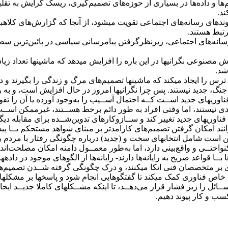
تم‌ها و داده‌ها در بسیاری از حوزه‌های تصمیم‌گیری، ریسک گرایش به تق
ند.
وندهای رسانه‌های اجتماعی تقویت میشود، از آنجا که گزارش‌های کل
رتبط هستند.
رسانه‌های اجتماعی، زیرنظرگرفتن پیامرسانی سیاسی در پائین‌ترین سطح 
مصنوعی نگرانیها در این باره را افزایش میدهد که ماشینها تعداد زیاد
شد.
ترس را ایجاد میکند که ماشینها تصمیم‌های مرگ و زندگی را بگیرند و در
نه جنگ، جدید نیستند. پس چرا نگرانیها امروز در حال افزایش است، و به
وریهای جدید اســت کــه احتمال آســیب را به‌وجود آورده یا آن را تقو
یستند، اما وقتی افراد به‌ طور دائم برخط هســتند، غیرممکن اســت که
وریهای جدید تغییر کند و ســازوکارهای تدوین‌شــده برای مقابله دیگر 
انند امکان گرفتن تصمیم‌های کارامدتر بر مبنای شواهد مستحکم یــا پی
است شامل انتخابهای سخت و (جدید) درباره چگونگی رفتار با مردم باشد.
کنواختــی و واقع‌بینی دارد، اما به‌طور معمــول دامنه امکان مصلح
ـا قواعد صریح به رایانه‌ها دارند- رایانه‌ها از الگوهای موجود در دادهه
ـتری بر متخصصان فنی اتکا میکنند، و درک چگونگی گرفته‌ شــدن تصمیم‌
ای خاص فناوری کمک میکند تا گفتگوهایی انجام شود و پاسخها بر مشکلها
ئل را زیر فشار قرار می‌دهــد، تا اینکه مشــکلهای کاملا جدیــد ایجا
سب و کار پیوند دهیم.