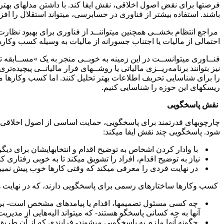
فرصتها برای نقض اصول اخلاقی، نقش ایفا کند. با داشتن مدلهای بهتر 
باشند. استفاده بیشتر از فناوری در حسابرسی، میتواند استقلال را اف
مراجع انتظام بخشــی همچنین میتواننــد از فناوری برای بهبود نظارت 
احتمالی از مالیات یا اجتناب جسورانه از مالیات به وسیله کسب وکاره
فنــاوری میتوانســت در این زمینه به خوبــی منجر به یک »مســابقه تس
نیز بتوانند برنامه‌ریــزی مالیاتی یا روشــهای فرار مالیاتــی پیچیده‌
را برای شناسایی تحریف اطلاعات بهتر تحلیل کنند. اما کسب وکارها میتوا
ریسکهای این حوزه را شناسایی کنیم.
نقش پاسخگویی
چارچوبهای قدرتمند برای پاسخگویی، حمایت اساسی از اصول اخلاقی فر
شود. پاسخگویی چند نقش ایفا میکند:
با وادار کردن اشخاص به توضیح اقدام و انتخابهایشان برای دیگ
نیاز به توضیح اقدام، افراد را تشویق میکند تا به خوبی رفتاری 
در نهایت فردی را معرفی میکند که وقتی کارها خوب پیش نمیرود
کسب وکارها ساختارهای رسمی برای پاسخگویی دارند، که در نهایت هم
چه کسی مسئول تصمیمها، اقدام یا پیامدهای مشخص است- برای ا
آنها به چه کسانی پاسخگو هستند- که میتواند الیه‌هایی از مدیر
چگونه آنها ملزم به پاسخگویی میشوند- فرایندی که از آن طری