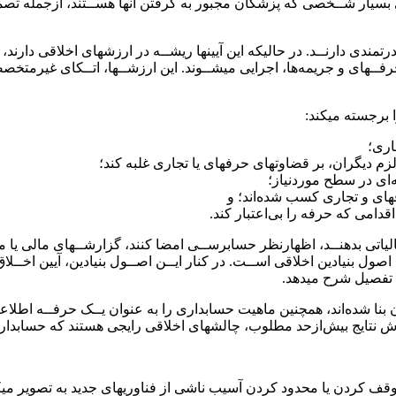
ی بسیار شــخصی که پزشکان مجبور به گرفتن آنها هســتند، ازجمله تصم
رتمندی دارنــد. در حالیکه این آیینها ریشــه در ارزشهای اخلاقی دارن
ـهای و جریمه‌ها، اجرایی میشــوند. این ارزشــها، اتــکای غیرمتخصصا
 برجسته میکند:
اری؛
رالزم دیگران، بر قضاوتهای حرفهای یا تجاری غلبه کند؛
ی در سطح موردنیاز؛
های و تجاری کسب شده‌اند؛ و
دامی که حرفه را بی‌اعتبار کند.
لیاتی بدهنــد، اظهارنظر حسابرســی امضا کنند، گزارشــهای مالی یا م
د به اصول بنیادین اخلاقی اســت. در کنار ایــن اصــول بنیادین، آیین اخ
ه تفصیل شرح میدهد.
 بنا شده‌اند، همچنین ماهیت حسابداری را به عنوان یــک حرفــه اطلا
رش نتایج بیش‌ازحد مطلوب، چالشهای اخلاقی رایجی هستند که حسابداران 
قف کردن یا محدود کردن آسیب ناشی از فناوریهای جدید به تصویر میکشن