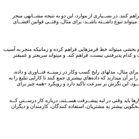
اهم کنند. در بســیاری از موارد، این دو به نتیجه مشــابهی منجر
تواند تنوع داشــته باشــد- برای مثال، وقتــی قوانین افشــای
م بخشی میتواند خط قرمزهایی فراهم کرده و زمانیکه منجر به آسیب
و کدام پذیرفتنی نیست، فراهم کند. و میتواند سریعتر و عمیقتر
ای مثال، مدلهای رایج کسب وکار در زمینــه فنــاوری و داده،
بر آن میدارند که داده‌های بیشتری جمع کنند تا کارایی تبلیغ را به
ـود. این نگرش بر سرعت تاکید دارد و رویکرد »همه چیز برای
رها باید وقتی در لبه پیشــرفت هســتند، درباره کار درســتی کــه
خگویی بیشتر به مشتریان، استفاده‌ کنندگان، کارمندان و دیگران