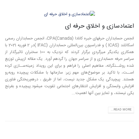
اعتمادسازی و اخلاق حرفه ای
انجمن حسابداران حرفهای خبره کانادا (CPA(Canada، انجمن حسابداران رسمی
اسکاتلند (ICAS ) و فدراسیون بین‌المللی حسابداران (IFAC )در 2 فوریه 2021 با
همکاری یکدیگر میزگردی برگزار کردند که نزدیک به 100 سخنران تاثیرگذار از
سراسر حرفه حسابداری و از سراسر جهان را گردهم آورد. یک مقاله ازپیش توزیع‌
شده روشــنگرانه، مفاهیم اصلی را فراهم و برای این رویداد زمینه‌ســازی کرده
اســت، با تاکید بر موضوع‌های مهم زیر: سازمانها با مشکلات پیچیده روبه‌رو
هستند. پیچیدگی یک مشکل جدید نیست، اما از طریق ، درهم‌ریختگی فناوری
افزایش وابستگی و افزایش انتظارهای اجتماعی تقویت میشود.پیچیده و بغرنج
یکی نیستند، و تمایز بین آنها اهمیت...
READ MORE...