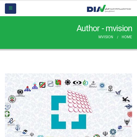
Author - mvision
MVISION
HOME